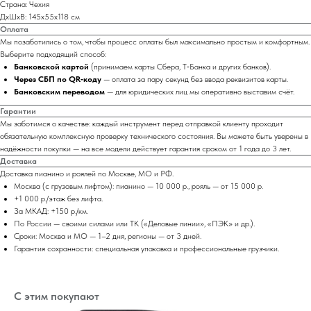
Страна: Чехия
ДхШхВ: 145x55х118 см
Оплата
Мы позаботились о том, чтобы процесс оплаты был максимально простым и комфортным.
Выберите подходящий способ:
Банковской картой
(принимаем карты Сбера, Т‑Банка и других банков).
Через СБП по QR‑коду
— оплата за пару секунд без ввода реквизитов карты.
Банковским переводом
— для юридических лиц мы оперативно выставим счёт.
Гарантии
Мы заботимся о качестве: каждый инструмент перед отправкой клиенту проходит
обязательную комплексную проверку технического состояния. Вы можете быть уверены в
надёжности покупки — на все модели действует гарантия сроком от 1 года до 3 лет.
Доставка
Доставка пианино и роялей по Москве, МО и РФ.
Москва (с грузовым лифтом): пианино — 10 000 р., рояль — от 15 000 р.
+1 000 р./этаж без лифта.
За МКАД: +150 р./км.
По России — своими силами или ТК («Деловые линии», «ПЭК» и др.).
Сроки: Москва и МО — 1–2 дня, регионы — от 3 дней.
Гарантия сохранности: специальная упаковка и профессиональные грузчики.
С этим покупают