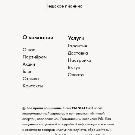
Чешское пианино
О компании
Услуги
Гарантия
О нас
Доставка
Партнёрам
Настройка
Акции
Выкуп
Блог
Оплата
Отзывы
Контакты
© Все права защищены.
Сайт
PIANO4YOU
носит
информационный характер и не является публичной
офертой, определяемой Гражданским кодексом РФ. Для
получения актуальной и подробной информации о наличии
и стоимости товаров и услуг пожалуйста, обращайтесь к
нашим менеджерам. (
"ИП Решетникова О.Н.", ИНН: