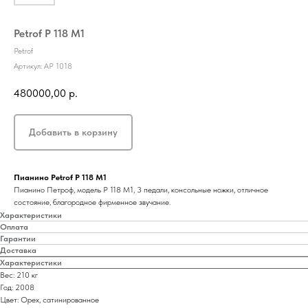
Petrof P 118 М1
Petrof
Артикул:
AP 1018
480000,00
р.
Добавить в корзину
Пианино Petrof P 118 М1
Пианино Петроф, модель P 118 М1, 3 педали, консольные ножки, отличное
состояние, благородное фирменное звучание.
Характеристики
Оплата
Гарантии
Доставка
Характеристики
Вес: 210 кг
Год: 2008
Цвет: Орех, сатинированное